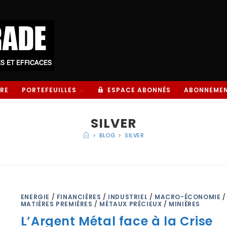
RE
PORTEFEUILLES
ESPACE ABONNÉS
ABONNEME
SILVER
>
BLOG
>
SILVER
ENERGIE
/
FINANCIÈRES
/
INDUSTRIEL
/
MACRO-ÉCONOMIE
/
MATIÈRES PREMIÈRES
/
MÉTAUX PRÉCIEUX
/
MINIÈRES
L’Argent Métal face à la Crise