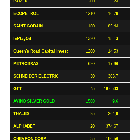
PAREX
1200
24
18
ECOPETROL
1210
16,78
17
SAINT GOBAIN
160
85,44
13
InPlayOil
1320
15,13
12
Queen's Road Capital Invest
1200
14,53
10
PETROBRAS
620
17,96
9
SCHNEIDER ELECTRIC
30
303,7
GTT
45
197,533
8
AVINO SILVER GOLD
1500
9,6
8
THALES
25
264,8
6
ALPHABET
20
374,67
6
CHEVRON CORP
35
186,56
5