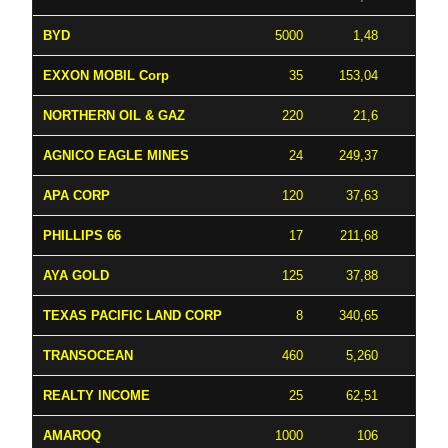
BYD
5000
1,48
5
EXXON MOBIL Corp
35
153,04
4
NORTHERN OIL & GAZ
220
21,6
4
AGNICO EAGLE MINES
24
249,37
APA CORP
120
37,63
3
PHILLIPS 66
17
211,68
3
AYA GOLD
125
37,88
2
TEXAS PACIFIC LAND CORP
8
340,65
2
TRANSOCEAN
460
5,260
2
REALTY INCOME
25
62,51
1
AMAROQ
1000
106
1