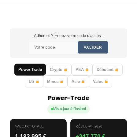
Adhérent ? Entrez votre code d’accès :
VALIDER
Power-Trade
Crypto
PEA
Débutant
US
Mines
Asie
Value
Power-Trade
Mis à jour à l'instant
VALEUR TOTALE
RÉSULTAT 2026
1 192 995 €
+347 770 €