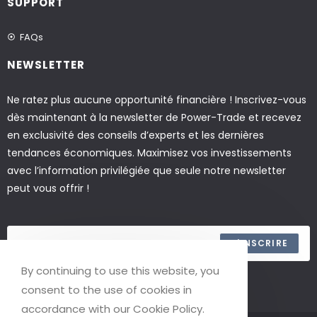
SUPPORT
FAQs
NEWSLETTER
Ne ratez plus aucune opportunité financière ! Inscrivez-vous
dès maintenant à la newsletter de Power-Trade et recevez
en exclusivité des conseils d’experts et les dernières
tendances économiques. Maximisez vos investissements
avec l’information privilégiée que seule notre newsletter
peut vous offrir !
S'INSCRIRE
By continuing to use this website, you
ACCEPTER LES TERMES
consent to the use of cookies in
accordance with our Cookie Policy.