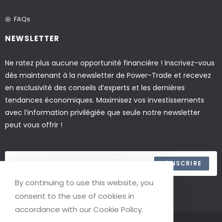
FAQs
NEWSLETTER
Ne ratez plus aucune opportunité financière ! Inscrivez-vous
dès maintenant à la newsletter de Power-Trade et recevez
en exclusivité des conseils d’experts et les dernières
tendances économiques. Maximisez vos investissements
avec l’information privilégiée que seule notre newsletter
peut vous offrir !
S'INSCRIRE
By continuing to use this website, you
ACCEPTER LES TERMES
consent to the use of cookies in
accordance with our Cookie Policy.