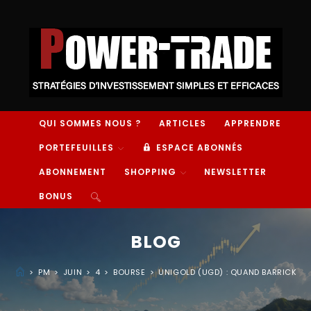
QUI SOMMES NOUS ?
ARTICLES
APPRENDRE
PORTEFEUILLES
ESPACE ABONNÉS
ABONNEMENT
SHOPPING
NEWSLETTER
BONUS
BLOG
>
PM
>
JUIN
>
4
>
BOURSE
>
UNIGOLD (UGD) : QUAND BARRICK VA