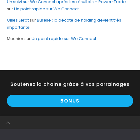
Un suivi sur We.Connect après les résultats – Power-Trade
sur
Un point rapide sur We.Connect
Gilles Lerat
sur
Burelle : la décote de holding devient très
importante
Meunier
sur
Un point rapide sur We.Connect
Soutenez la chaine grâce à vos parrainages
BONUS