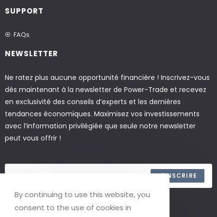
SUPPORT
FAQs
NEWSLETTER
Ne ratez plus aucune opportunité financière ! Inscrivez-vous
dès maintenant à la newsletter de Power-Trade et recevez
en exclusivité des conseils d’experts et les dernières
tendances économiques. Maximisez vos investissements
avec l’information privilégiée que seule notre newsletter
peut vous offrir !
S'INSCRIRE
By continuing to use this website, you
ACCEPTER LES TERMES
consent to the use of cookies in