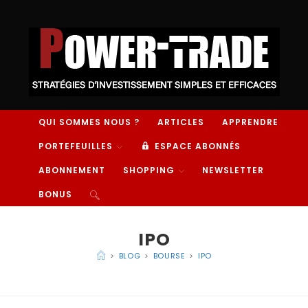
QUI SOMMES NOUS ?
ARTICLES
APPRENDRE
PORTEFEUILLES
ESPACE ABONNÉS
ABONNEMENT
SHOPPING
NEWSLETTER
BONUS
IPO
>
BLOG
>
BOURSE
>
IPO