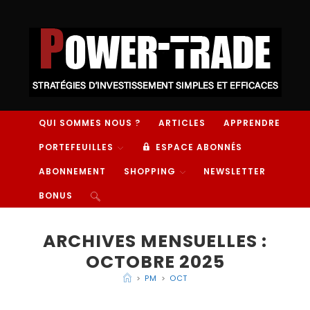
QUI SOMMES NOUS ?
ARTICLES
APPRENDRE
PORTEFEUILLES
ESPACE ABONNÉS
ABONNEMENT
SHOPPING
NEWSLETTER
BONUS
ARCHIVES MENSUELLES :
OCTOBRE 2025
>
PM
>
OCT