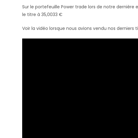
Sur le portefeuille Power trade lors de notre dernière
le titre à 35,0033 €
Voir la vidéo lorsque nous avions vendu nos derniers t