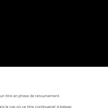
r un titre en phase de retournement.
s le cas où ce titre continuerait à baisser.