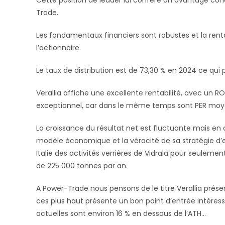
Cette position de leader lui confère un avantage con
Trade.
Les fondamentaux financiers sont robustes et la rent
l’actionnaire.
Le taux de distribution est de 73,30 % en 2024 ce qui p
Verallia affiche une excellente rentabilité, avec un 
exceptionnel, car dans le même temps sont PER moye
La croissance du résultat net est fluctuante mais en 
modèle économique et la véracité de sa stratégie d’
Italie des activités verrières de Vidrala pour seuleme
de 225 000 tonnes par an.
A Power-Trade nous pensons de le titre Verallia présen
ces plus haut présente un bon point d’entrée intéress
actuelles sont environ 16 % en dessous de l’ATH…