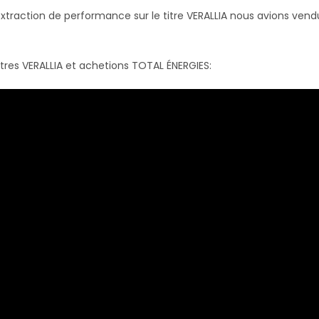
 extraction de performance sur le titre VERALLIA nous avions vend
itres VERALLIA et achetions TOTAL ÉNERGIES: