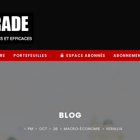
RE
PORTEFEUILLES
ESPACE ABONNÉS
ABONNEME
BLOG
>
PM
>
OCT
>
26
>
MACRO-ÉCONOMIE
>
VERALLIA