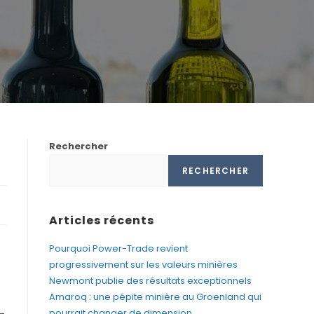
Rechercher
RECHERCHER
Articles récents
Pourquoi Power-Trade revient
progressivement sur les valeurs minières
Newmont publie des résultats exceptionnels
Amaroq : une pépite minière au Groenland qui
pourrait changer de dimension