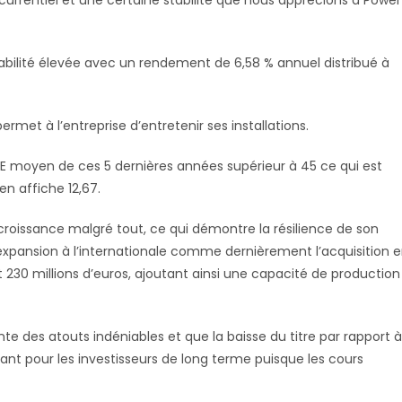
currentiel et une certaine stabilité que nous apprécions à Power
abilité élevée avec un rendement de 6,58 % annuel distribué à
ermet à l’entreprise d’entretenir ses installations.
ROE moyen de ces 5 dernières années supérieur à 45 ce qui est
n affiche 12,67.
croissance malgré tout, ce qui démontre la résilience de son
expansion à l’internationale comme dernièrement l’acquisition 
nt 230 millions d’euros, ajoutant ainsi une capacité de production
te des atouts indéniables et que la baisse du titre par rapport à
ant pour les investisseurs de long terme puisque les cours